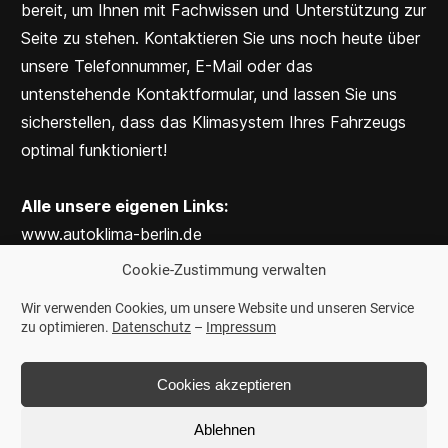
bereit, um Ihnen mit Fachwissen und Unterstützung zur
Seite zu stehen. Kontaktieren Sie uns noch heute über
unsere Telefonnummer, E-Mail oder das
untenstehende Kontaktformular, und lassen Sie uns
sicherstellen, dass das Klimasystem Ihres Fahrzeugs
optimal funktioniert!
Alle unsere eigenen Links:
www.autoklima-berlin.de
www.autoklima-hamburg.de
Cookie-Zustimmung verwalten
www.autoklima-berlin.de
Wir verwenden Cookies, um unsere Website und unseren Service
www.autoklima-stuttgart.de
zu optimieren.
Datenschutz
–
Impressum
www.autoklima-hannover.de
www.autoklima-nuernberg.de
Cookies akzeptieren
www.autoklima-leipzig.de
www.klima-papst.de
Ablehnen