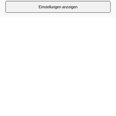
www.klimapapst.de
Einstellungen anzeigen
www.klima-papst.com
www.klimapapst.com
Kontaktformular
Felder mit einem
*
sind Pflichtfelder
Vorname
*